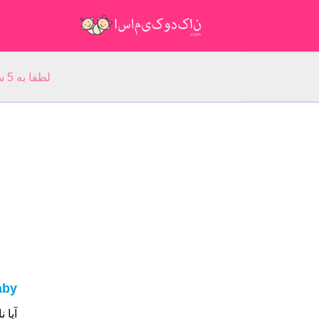
لطفا به 5 سوال مربوط به نام خود پاسخ دهید: نام شما:
aby
آیا نام شما Baby ا