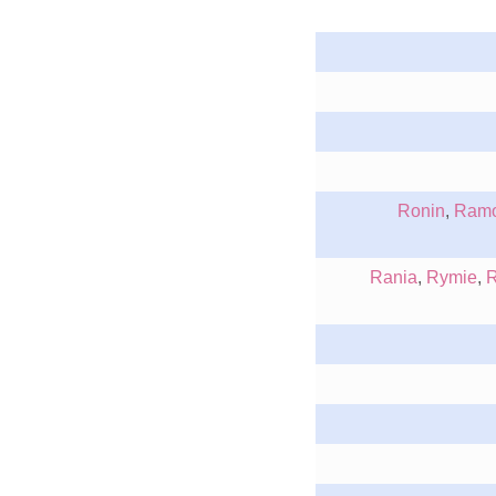
Ronin
,
Ram
Rania
,
Rymie
,
R