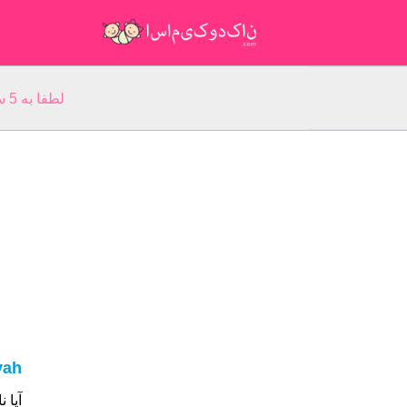
لطفا به 5 سوال مربوط به نام خود پاسخ دهید: نام شما:
yah
آیا نام شما Raniyah