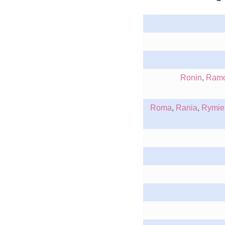
Ronin
,
Ram
Roma
,
Rania
,
Rymie