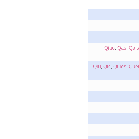
Qiao
,
Qas
,
Qai
Qiu
,
Qic
,
Quies
,
Que