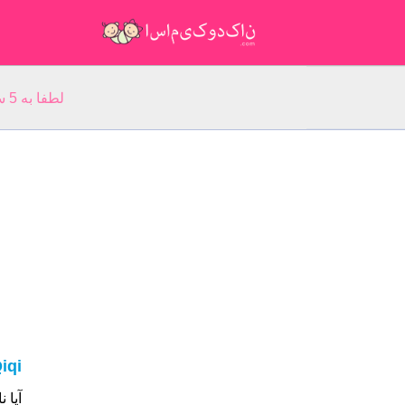
لطفا به 5 سوال مربوط به نام خود پاسخ دهید: نام شما:
iqi
آیا نام شما Qiqi ا