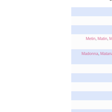
Metin
,
Matin
,
M
Madonna
,
Matan