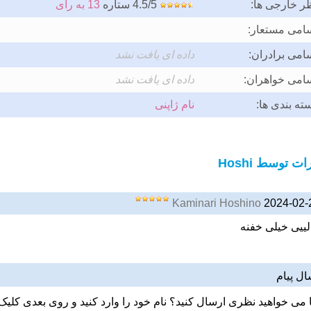
ر خارجی ها:
4.5/5 ستاره
13 به رای
امی مستعار:
امی برادران:
داده ای یافت نشد
امی خواهران:
داده ای یافت نشد
ته بندی ها:
نام ژاپنی
ت توسط Hoshi
Kaminari Hoshino
2024-02-
لییی خیلی خفنه
ال پیام
ا می خواهید نظری ارسال کنید؟ نام خود را وارد کنید و روی بعدی کلیک 