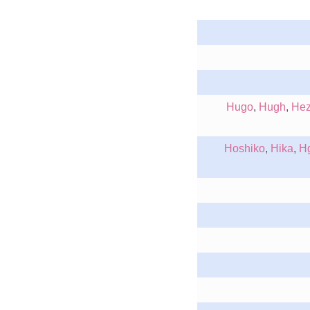
Hugo
,
Hugh
,
Hez
Hoshiko
,
Hika
,
H