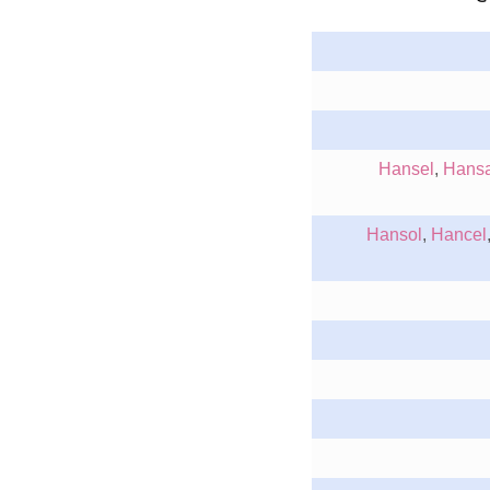
Hansel
,
Hansa
Hansol
,
Hancel