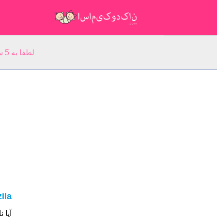
لطفا به 5 سوال مربوط به نام خود پاسخ دهید: نام شما:
ila
آیا نام شما Hanzila