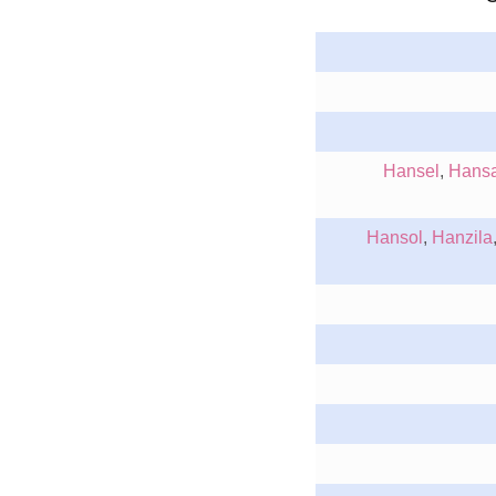
Hansel
,
Hansa
Hansol
,
Hanzila