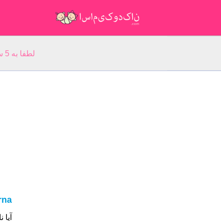
لطفا به 5 سوال مربوط به نام خود پاسخ دهید: نام شما:
rna
آیا نام شما Erna ا