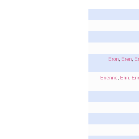
Eron
,
Eren
,
Er
Erienne
,
Erin
,
Eri