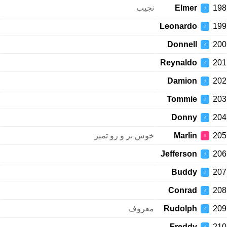
نجیب
Elmer
198
♂
Leonardo
199
♂
Donnell
200
♂
Reynaldo
201
♂
Damion
202
♂
Tommie
203
♂
Donny
204
♂
خوش بر و رو تمیز
Marlin
205
♀
Jefferson
206
♂
Buddy
207
♂
Conrad
208
♂
معروف
Rudolph
209
♂
Freddy
210