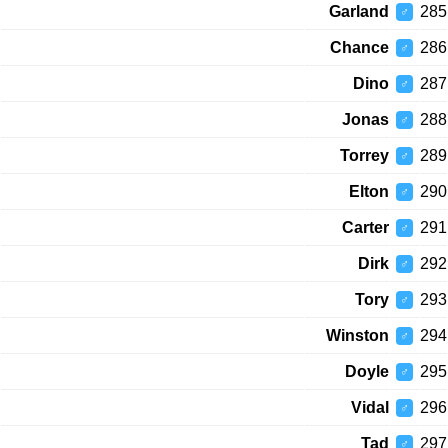
Garland
285
♂
Chance
286
♂
Dino
287
♂
Jonas
288
♂
Torrey
289
♂
Elton
290
♂
Carter
291
♂
Dirk
292
♂
Tory
293
♂
Winston
294
♂
Doyle
295
♂
Vidal
296
♂
Tad
297
♂