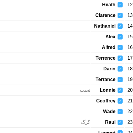
Heath
12
♂
Clarence
13
♂
Nathaniel
14
♂
Alex
15
♂
Alfred
16
♂
Terrence
17
♂
Darin
18
♂
Terrance
19
♂
نجیب
Lonnie
20
♂
Geoffrey
21
♂
Wade
22
♂
گرگ
Raul
23
♂
Lamont
24