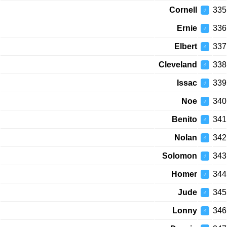
Cornell
335
♂
Ernie
336
♂
Elbert
337
♂
Cleveland
338
♂
Issac
339
♂
Noe
340
♂
Benito
341
♂
Nolan
342
♂
Solomon
343
♂
Homer
344
♂
Jude
345
♂
Lonny
346
♂