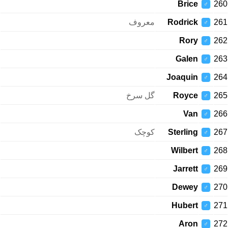
Brice
260
♂
معروف
Rodrick
261
♂
Rory
262
♂
Galen
263
♂
Joaquin
264
♂
گل سرخ
Royce
265
♂
Van
266
♂
کوچک
Sterling
267
♂
Wilbert
268
♂
Jarrett
269
♂
Dewey
270
♂
Hubert
271
♂
Aron
272
♂