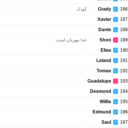
کودک
Grady
186
♂
Xavier
187
♂
Dante
188
♂
خدا مهربان است
Shon
189
♀
Elias
190
♂
Leland
191
♂
Tomas
192
♂
Guadalupe
193
♀
Desmond
194
♂
Willis
195
♂
Edmund
196
♂
Saul
197
♂