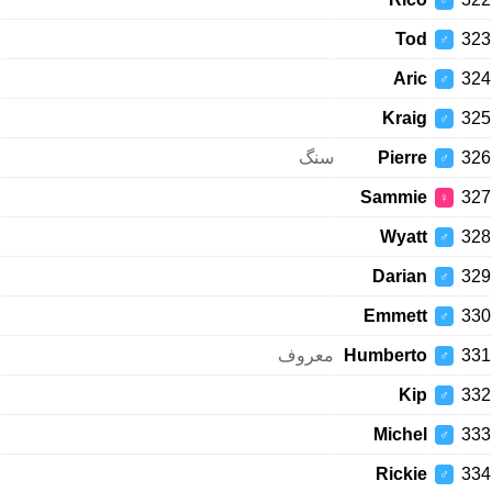
♂
Tod
323
♂
Aric
324
♂
Kraig
325
♂
سنگ
Pierre
326
♂
Sammie
327
♀
Wyatt
328
♂
Darian
329
♂
Emmett
330
♂
معروف
Humberto
331
♂
Kip
332
♂
Michel
333
♂
Rickie
334
♂