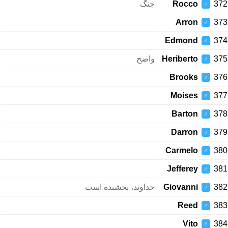
جنگ
Rocco
372
♂
Arron
373
♂
Edmond
374
♂
واضح
Heriberto
375
♂
Brooks
376
♂
Moises
377
♂
Barton
378
♂
Darron
379
♂
Carmelo
380
♂
Jefferey
381
♂
خداوند، بخشنده است
Giovanni
382
♂
Reed
383
♂
Vito
384
♂