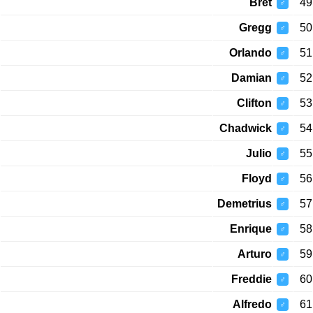
Bret
49
♂
Gregg
50
♂
Orlando
51
♂
Damian
52
♂
Clifton
53
♂
Chadwick
54
♂
Julio
55
♂
Floyd
56
♂
Demetrius
57
♂
Enrique
58
♂
Arturo
59
♂
Freddie
60
♂
Alfredo
61
♂