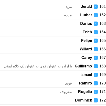
نیزه
Jerald
161
♂
مردم
Luther
162
♂
Darius
163
♂
Erich
164
♂
Felipe
165
♂
Willard
166
♂
Carey
167
♂
با اراده به عنوان قوی به عنوان یک کلاه ایمنی
Guillermo
168
♂
Ismael
169
♂
قوی
Ramiro
170
♂
معروف
Rogelio
171
♂
Dominick
172
♂