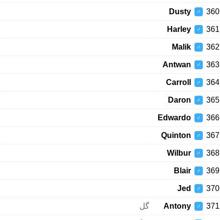
Dusty
360
♂
Harley
361
♂
Malik
362
♂
Antwan
363
♂
Carroll
364
♂
Daron
365
♂
Edwardo
366
♂
Quinton
367
♂
Wilbur
368
♂
Blair
369
♂
Jed
370
♂
گل
Antony
371
♂