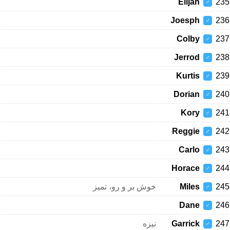
Elijah
235
♂
Joesph
236
♂
Colby
237
♂
Jerrod
238
♂
Kurtis
239
♂
Dorian
240
♂
Kory
241
♂
Reggie
242
♂
Carlo
243
♂
Horace
244
♂
خوش بر و رو، تمیز
Miles
245
♂
Dane
246
♂
نیزه
Garrick
247
♂