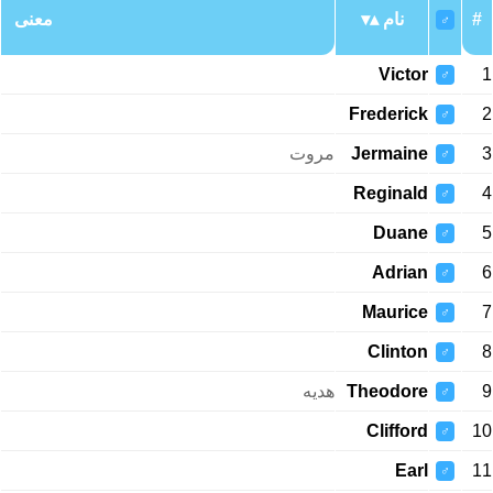
معنی
نام
#
♂
Victor
1
♂
Frederick
2
♂
مروت
Jermaine
3
♂
Reginald
4
♂
Duane
5
♂
Adrian
6
♂
Maurice
7
♂
Clinton
8
♂
هدیه
Theodore
9
♂
Clifford
10
♂
Earl
11
♂