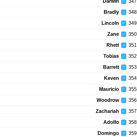
Darwin
347
♂
Bradly
348
♂
Lincoln
349
♂
Zane
350
♂
Rhett
351
♂
Tobias
352
♂
Barrett
353
♂
Keven
354
♂
Mauricio
355
♂
Woodrow
356
♂
Zachariah
357
♂
Adolfo
358
♂
Domingo
359
♂