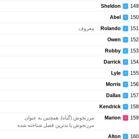
Sheldon
149
♂
Abel
150
♂
معروف
Rolando
151
♂
Owen
152
♂
Robby
153
♂
Darrick
154
♂
Lyle
155
♂
Morris
156
♂
Dallas
157
♂
Kendrick
158
♂
مرزنجوش (گیاه). همچنین به عنوان
Marion
159
♀
مرزنجوش یا بدترین فصل شناخته شده
Alton
160
♂