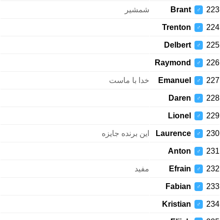
شمشیر
Brant
223
♂
Trenton
224
♂
Delbert
225
♂
Raymond
226
♂
خدا با ماست
Emanuel
227
♂
Daren
228
♂
Lionel
229
♂
این برنده جایزه
Laurence
230
♂
Anton
231
♂
مفید
Efrain
232
♂
Fabian
233
♂
Kristian
234
♂