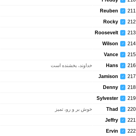
♂
Reuben
211
♂
Rocky
212
♂
Roosevelt
213
♂
Wilson
214
♂
Vance
215
♂
خداوند، بخشنده است
Hans
216
♂
Jamison
217
♂
Denny
218
♂
Sylvester
219
♂
خوش بر و رو، تمیز
Thad
220
♂
Jeffry
221
♂
Ervin
222
♂