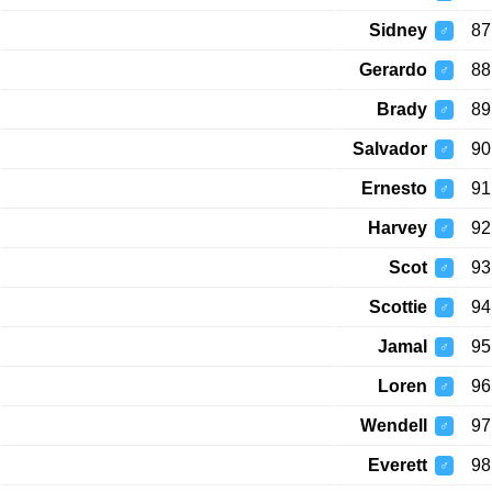
Sidney
87
♂
Gerardo
88
♂
Brady
89
♂
Salvador
90
♂
Ernesto
91
♂
Harvey
92
♂
Scot
93
♂
Scottie
94
♂
Jamal
95
♂
Loren
96
♂
Wendell
97
♂
Everett
98
♂