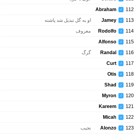
Abraham
112
♂
او به گل تبدیل شد پاشنه
Jamey
113
♂
معروف
Rodolfo
114
♂
Alfonso
115
♂
گرگ
Randal
116
♂
Curt
117
♂
Otis
118
♂
Shad
119
♂
Myron
120
♂
Kareem
121
♂
Micah
122
♂
نجیب
Alonzo
123
♂