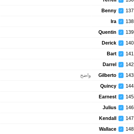
♂
Benny
137
♂
Ira
138
♂
Quentin
139
♂
Derick
140
♂
Bart
141
♂
Darrel
142
♂
واضح
Gilberto
143
♂
Quincy
144
♂
Earnest
145
♂
Julius
146
♂
Kendall
147
♂
Wallace
148
♂