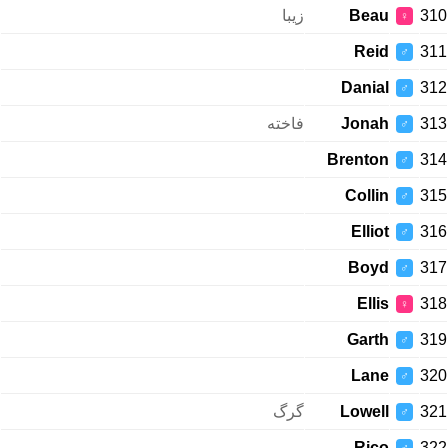
زیبا
Beau
310
♀
Reid
311
♂
Danial
312
♂
فاخته
Jonah
313
♂
Brenton
314
♂
Collin
315
♂
Elliot
316
♂
Boyd
317
♂
Ellis
318
♀
Garth
319
♂
Lane
320
♂
گرگ
Lowell
321
♂
Rico
322