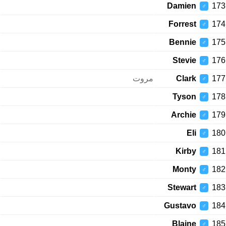
Damien
173
♂
Forrest
174
♂
Bennie
175
♂
Stevie
176
♂
مروت
Clark
177
♂
Tyson
178
♂
Archie
179
♂
Eli
180
♂
Kirby
181
♂
Monty
182
♂
Stewart
183
♂
Gustavo
184
♂
Blaine
185
♂