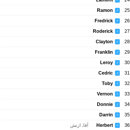
♂
Ramon
25
♂
Fredrick
26
♂
Roderick
27
♂
Clayton
28
♂
Franklin
29
♂
Leroy
30
♂
Cedric
31
♂
Toby
32
♂
Vernon
33
♂
Donnie
34
♂
Darrin
35
♂
آقا، ارتش
Herbert
36
♂