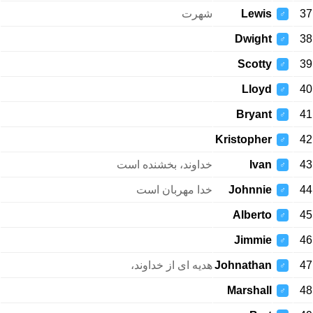
شهرت
Lewis
37
♂
Dwight
38
♂
Scotty
39
♂
Lloyd
40
♂
Bryant
41
♂
Kristopher
42
♂
خداوند، بخشنده است
Ivan
43
♂
خدا مهربان است
Johnnie
44
♂
Alberto
45
♂
Jimmie
46
♂
هدیه ای از خداوند،
Johnathan
47
♂
Marshall
48
♂