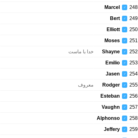
Marcel
248
♂
Bert
249
♂
Elliott
250
♂
Moses
251
♂
خدا با ماست
Shayne
252
♂
Emilio
253
♂
Jasen
254
♂
معروف
Rodger
255
♂
Esteban
256
♂
Vaughn
257
♂
Alphonso
258
♂
Jeffery
259
♂