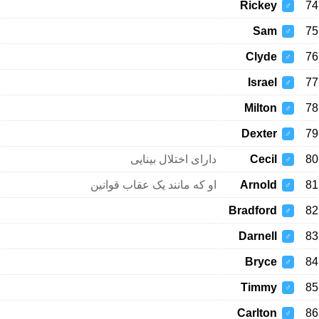
Rickey
74
♂
Sam
75
♂
Clyde
76
♂
Israel
77
♂
Milton
78
♂
Dexter
79
♂
دارای اختلال بینایی
Cecil
80
♂
او که مانند یک عقاب قوانین
Arnold
81
♂
Bradford
82
♂
Darnell
83
♂
Bryce
84
♂
Timmy
85
♂
Carlton
86
♂