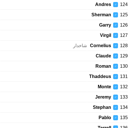
Andres
124
♂
Sherman
125
♂
Garry
126
♂
Virgil
127
♂
شاخدار
Cornelius
128
♂
Claude
129
♂
Roman
130
♂
Thaddeus
131
♂
Monte
132
♂
Jeremy
133
♂
Stephan
134
♂
Pablo
135
♂
Terrell
136