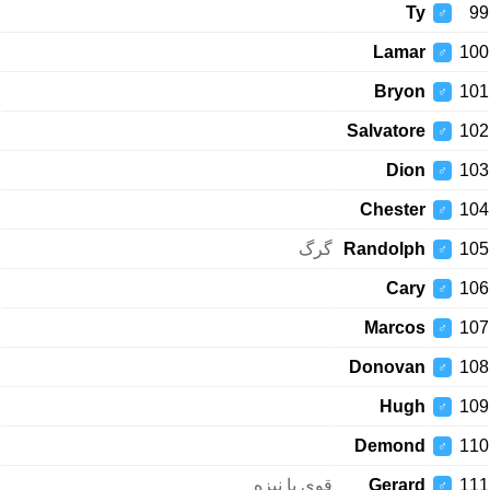
Ty
99
♂
Lamar
100
♂
Bryon
101
♂
Salvatore
102
♂
Dion
103
♂
Chester
104
♂
گرگ
Randolph
105
♂
Cary
106
♂
Marcos
107
♂
Donovan
108
♂
Hugh
109
♂
Demond
110
♂
قوی با نیزه
Gerard
111
♂