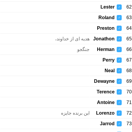
Lester
62
♂
Roland
63
♂
Preston
64
♂
هدیه ای از خداوند،
Jonathon
65
♂
جنگجو
Herman
66
♂
Perry
67
♂
Neal
68
♂
Dewayne
69
♂
Terence
70
♂
Antoine
71
♂
این برنده جایزه
Lorenzo
72
♂
Jarrod
73
♂