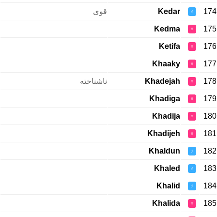
قوی
Kedar
174
♂
Kedma
175
♀
Ketifa
176
♀
Khaaky
177
♀
ناشناخته
Khadejah
178
♀
Khadiga
179
♀
Khadija
180
♀
Khadijeh
181
♀
Khaldun
182
♂
Khaled
183
♂
Khalid
184
♂
Khalida
185
♀