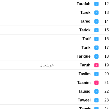
Tarafah
12
♂
Tarek
13
♂
Tareq
14
♂
Tarick
15
♂
Tarif
16
♂
Tarik
17
♂
Tarique
18
♂
خوشحال
Taruh
19
♀
Taslim
20
♂
Tasnim
21
♀
Tausiq
22
♂
Taweel
23
♂
Taysir
24