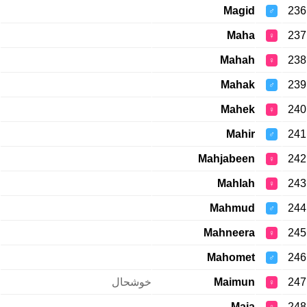
Magid
236
♂
Maha
237
♀
Mahah
238
♀
Mahak
239
♂
Mahek
240
♀
Mahir
241
♂
Mahjabeen
242
♀
Mahlah
243
♀
Mahmud
244
♂
Mahneera
245
♀
Mahomet
246
♂
خوشحال
Maimun
247
♀
Maja
248