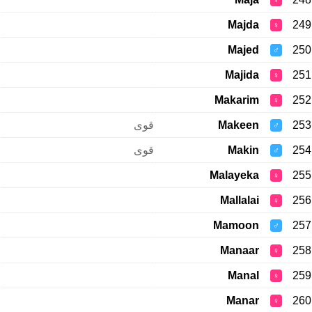
♀
Majda
249
♀
Majed
250
♂
Majida
251
♀
Makarim
252
♀
قوی
Makeen
253
♂
قوی
Makin
254
♂
Malayeka
255
♀
Mallalai
256
♀
Mamoon
257
♂
Manaar
258
♀
Manal
259
♀
Manar
260
♀