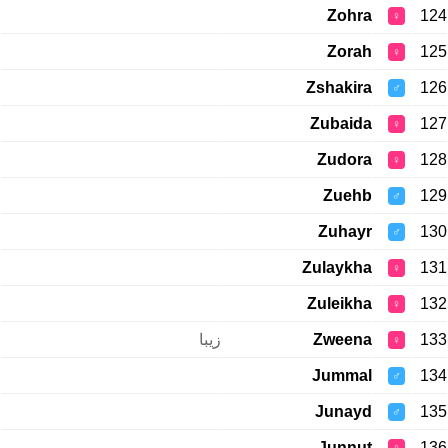
Zohra
124
♀
Zorah
125
♀
Zshakira
126
♂
Zubaida
127
♀
Zudora
128
♀
Zuehb
129
♂
Zuhayr
130
♂
Zulaykha
131
♀
Zuleikha
132
♀
زیبا
Zweena
133
♀
Jummal
134
♂
Junayd
135
♂
Junnut
136