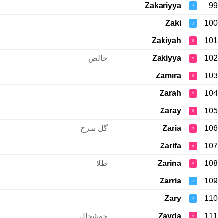
Zakariyya
99
♂
Zaki
100
♂
Zakiyah
101
♀
خالص
Zakiyya
102
♀
Zamira
103
♀
Zarah
104
♀
Zaray
105
♀
گل سرخ
Zaria
106
♀
Zarifa
107
♀
طلا
Zarina
108
♀
Zarria
109
♂
Zary
110
♂
خوشحال
Zayda
111
♀