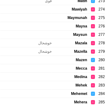
قوی
Matin
273
♂
Mawiyah
274
♀
Maymunah
275
♀
Maysa
276
♀
Maysun
277
♀
خوشحال
Mazala
278
♀
خوشحال
Mazella
279
♀
Mazen
280
♂
Mecca
281
♀
Medina
282
♀
Mehek
283
♀
Mehemet
284
♂
Mehera
285
♀