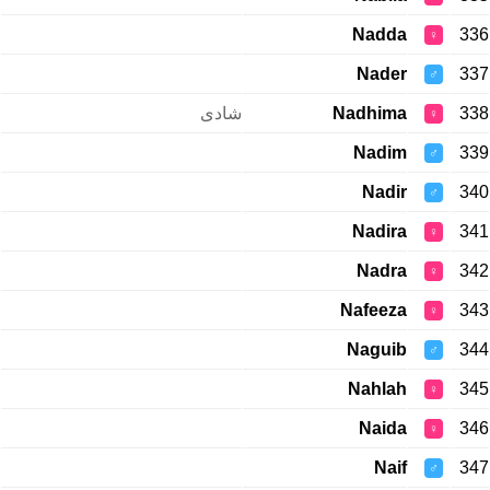
Nadda
336
♀
Nader
337
♂
شادی
Nadhima
338
♀
Nadim
339
♂
Nadir
340
♂
Nadira
341
♀
Nadra
342
♀
Nafeeza
343
♀
Naguib
344
♂
Nahlah
345
♀
Naida
346
♀
Naif
347
♂