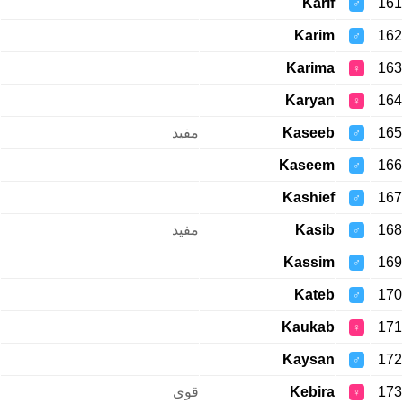
Karif
161
♂
Karim
162
♂
Karima
163
♀
Karyan
164
♀
مفید
Kaseeb
165
♂
Kaseem
166
♂
Kashief
167
♂
مفید
Kasib
168
♂
Kassim
169
♂
Kateb
170
♂
Kaukab
171
♀
Kaysan
172
♂
قوی
Kebira
173
♀