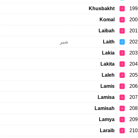
Khusbakht
199
♀
Komal
200
♀
Laibah
201
♀
شیر
Laith
202
♂
Lakia
203
♀
Lakita
204
♀
Laleh
205
♀
Lamis
206
♀
Lamisa
207
♀
Lamisah
208
♀
Lamya
209
♀
Laraib
210
♀