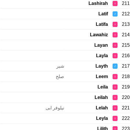
Lashirah
211
♀
Latif
212
♂
Latifa
213
♀
Lawahiz
214
♀
Layan
215
♀
Layla
216
♀
شیر
Layth
217
♂
صلح
Leem
218
♀
Leila
219
♀
Leilah
220
♀
نیلوفر ابی
Lelah
221
♀
Leyla
222
♀
Lilith
223
♀