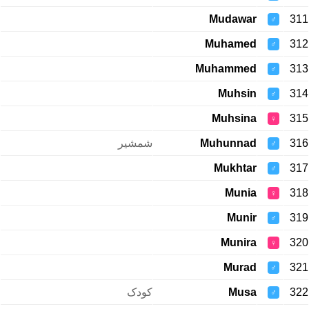
Mudawar
311
♂
Muhamed
312
♂
Muhammed
313
♂
Muhsin
314
♂
Muhsina
315
♀
شمشیر
Muhunnad
316
♂
Mukhtar
317
♂
Munia
318
♀
Munir
319
♂
Munira
320
♀
Murad
321
♂
کودک
Musa
322
♂