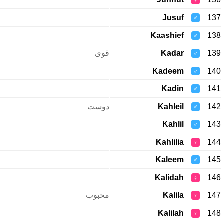
♀
Jusuf
137
♂
Kaashief
138
♂
قوی
Kadar
139
♂
Kadeem
140
♂
Kadin
141
♂
دوست
Kahleil
142
♂
Kahlil
143
♂
Kahlilia
144
♀
Kaleem
145
♂
Kalidah
146
♀
محبوب
Kalila
147
♀
Kalilah
148
♀