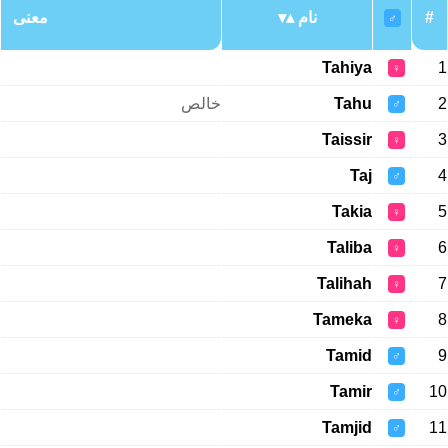
معنی
نام
#
♂
Tahiya
1
♀
خالص
Tahu
2
♂
Taissir
3
♀
Taj
4
♂
Takia
5
♀
Taliba
6
♀
Talihah
7
♀
Tameka
8
♀
Tamid
9
♂
Tamir
10
♂
Tamjid
11
♂