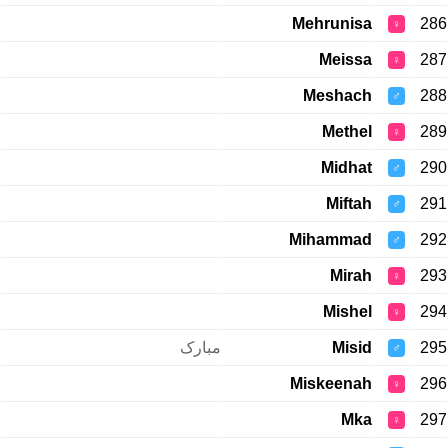
Mehrunisa
286
♀
Meissa
287
♀
Meshach
288
♂
Methel
289
♀
Midhat
290
♂
Miftah
291
♂
Mihammad
292
♂
Mirah
293
♀
Mishel
294
♀
مبارک
Misid
295
♂
Miskeenah
296
♀
Mka
297
♀