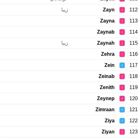
زیبا
Zayn
112
♀
Zayna
113
♀
Zaynab
114
♀
زیبا
Zaynah
115
♀
Zehra
116
♀
Zein
117
♂
Zeinab
118
♀
Zenith
119
♀
Zeynep
120
♀
Zimraan
121
♂
Ziya
122
♂
Ziyan
123
♀