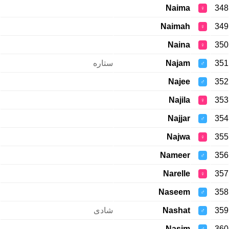
Naima
348
♀
Naimah
349
♀
Naina
350
♀
ستاره
Najam
351
♂
Najee
352
♂
Najila
353
♀
Najjar
354
♂
Najwa
355
♀
Nameer
356
♂
Narelle
357
♀
Naseem
358
♂
شادی
Nashat
359
♂
Nasim
360