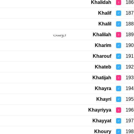
Khalidah
186
♀
Khalif
187
♂
Khalil
188
♂
دوست
Khalilah
189
♀
Kharim
190
♂
Kharouf
191
♂
Khateb
192
♂
Khatijah
193
♀
Khayra
194
♂
Khayri
195
♂
Khayriyya
196
♀
Khayyat
197
♂
Khoury
198
♂