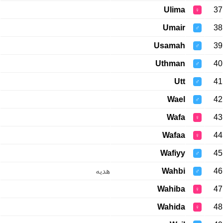
Ulima
37
♀
Umair
38
♂
Usamah
39
♂
Uthman
40
♂
Utt
41
♂
Wael
42
♂
Wafa
43
♀
Wafaa
44
♀
Wafiyy
45
♂
هدیه
Wahbi
46
♂
Wahiba
47
♀
Wahida
48
♀