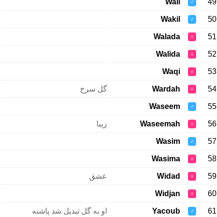
Wail
49
♂
Wakil
50
♂
Walada
51
♀
Walida
52
♀
Waqi
53
♀
گل سرخ
Wardah
54
♀
Waseem
55
♂
زیبا
Waseemah
56
♀
Wasim
57
♂
Wasima
58
♀
عشق
Widad
59
♀
Widjan
60
♀
او به گل تبدیل شد پاشنه
Yacoub
61
♂