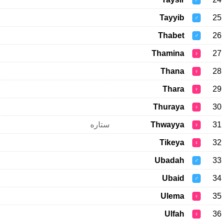
♂
Tayyib
25
♂
Thabet
26
♂
Thamina
27
♀
Thana
28
♀
Thara
29
♀
Thuraya
30
♀
ستاره
Thwayya
31
♀
Tikeya
32
♀
Ubadah
33
♂
Ubaid
34
♂
Ulema
35
♀
Ulfah
36
♀