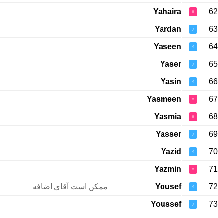
Yahaira
62
♀
Yardan
63
♂
Yaseen
64
♂
Yaser
65
♂
Yasin
66
♂
Yasmeen
67
♀
Yasmia
68
♀
Yasser
69
♂
Yazid
70
♂
Yazmin
71
♀
ممکن است آقای اضافه
Yousef
72
♂
Youssef
73
♂