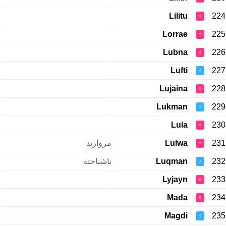
Lilitu
224
♀
Lorrae
225
♀
Lubna
226
♀
Lufti
227
♂
Lujaina
228
♀
Lukman
229
♂
Lula
230
♀
مروارید
Lulwa
231
♀
ناشناخته
Luqman
232
♂
Lyjayn
233
♀
Mada
234
♀
Magdi
235
♂