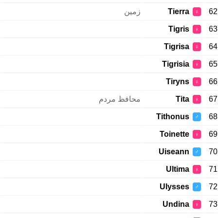
زمین
Tierra
62
♀
Tigris
63
♀
Tigrisa
64
♀
Tigrisia
65
♀
Tiryns
66
♀
محافظ مردم
Tita
67
♀
Tithonus
68
♂
Toinette
69
♀
Uiseann
70
♂
Ultima
71
♀
Ulysses
72
♂
Undina
73
♀