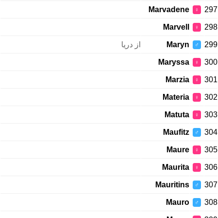
Marvadene
297
♀
Marvell
298
♀
از دریا
Maryn
299
♂
Maryssa
300
♀
Marzia
301
♀
Materia
302
♀
Matuta
303
♀
Maufitz
304
♂
Maure
305
♀
Maurita
306
♀
Mauritins
307
♂
Mauro
308
♂