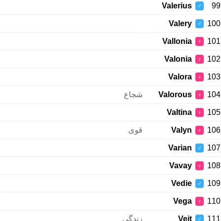
Valerius
99
♂
Valery
100
♂
Vallonia
101
♀
Valonia
102
♀
Valora
103
♀
شجاع
Valorous
104
♀
Valtina
105
♀
قوی
Valyn
106
♀
Varian
107
♂
Vavay
108
♀
Vedie
109
♂
Vega
110
♀
زندگی
Veit
111
♂