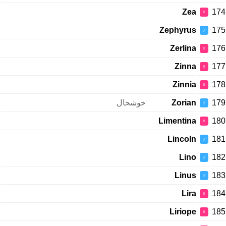
Zea
174
♀
Zephyrus
175
♂
Zerlina
176
♀
Zinna
177
♀
Zinnia
178
♀
خوشحال
Zorian
179
♂
Limentina
180
♀
Lincoln
181
♂
Lino
182
♂
Linus
183
♂
Lira
184
♀
Liriope
185
♀