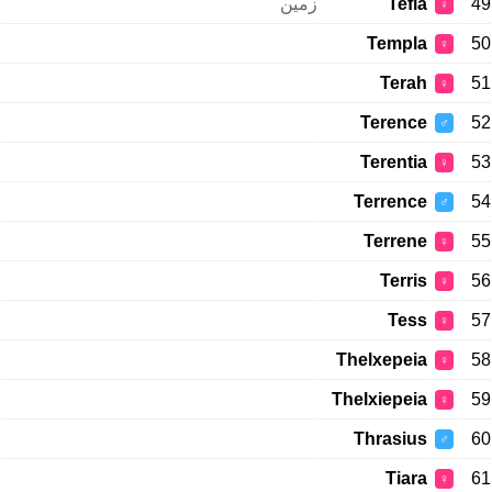
زمین
Tefia
49
♀
Templa
50
♀
Terah
51
♀
Terence
52
♂
Terentia
53
♀
Terrence
54
♂
Terrene
55
♀
Terris
56
♀
Tess
57
♀
Thelxepeia
58
♀
Thelxiepeia
59
♀
Thrasius
60
♂
Tiara
61
♀