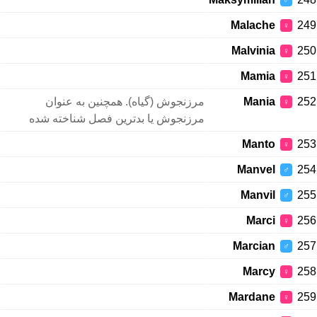
♂
Malache
249
♀
Malvinia
250
♀
Mamia
251
♀
مرزنجوش (گیاه). همچنین به عنوان
Mania
252
♀
مرزنجوش یا بدترین فصل شناخته شده
Manto
253
♀
Manvel
254
♂
Manvil
255
♂
Marci
256
♀
Marcian
257
♂
Marcy
258
♀
Mardane
259
♀