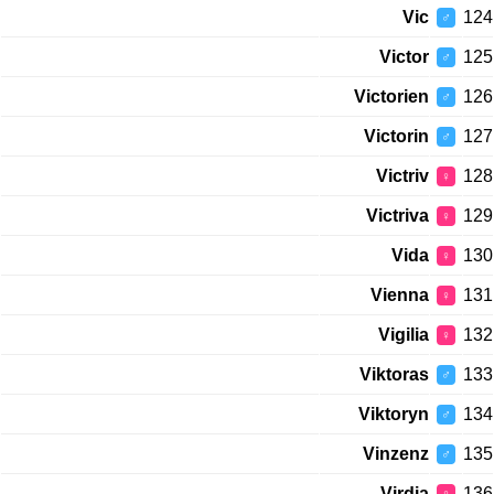
Vic
124
♂
Victor
125
♂
Victorien
126
♂
Victorin
127
♂
Victriv
128
♀
Victriva
129
♀
Vida
130
♀
Vienna
131
♀
Vigilia
132
♀
Viktoras
133
♂
Viktoryn
134
♂
Vinzenz
135
♂
Virdia
136