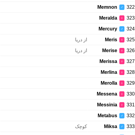
Memnon
322
♂
Meralda
323
♀
Mercury
324
♂
از دریا
Meris
325
♀
از دریا
Merise
326
♀
Merissa
327
♀
Merlina
328
♀
Merolla
329
♀
Messena
330
♀
Messinia
331
♀
Metabus
332
♂
کوچک
Miksa
333
♂