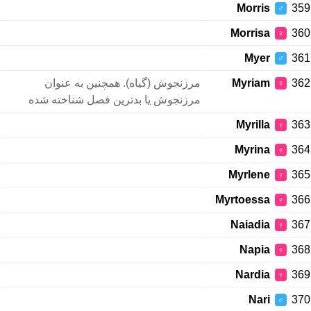
Morris
359
♂
Morrisa
360
♀
Myer
361
♂
مرزنجوش (گیاه). همچنین به عنوان
Myriam
362
♀
مرزنجوش یا بدترین فصل شناخته شده
Myrilla
363
♀
Myrina
364
♀
Myrlene
365
♀
Myrtoessa
366
♀
Naiadia
367
♀
Napia
368
♀
Nardia
369
♀
Nari
370
♂