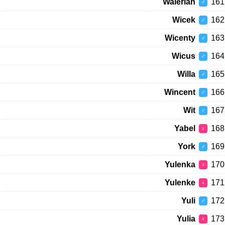
Walerian
161
♂
Wicek
162
♂
Wicenty
163
♂
Wicus
164
♂
Willa
165
♂
Wincent
166
♂
Wit
167
♂
Yabel
168
♀
York
169
♂
Yulenka
170
♀
Yulenke
171
♀
Yuli
172
♂
Yulia
173
♀