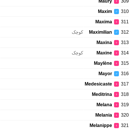
Maury
309
♀
Maxim
310
♂
Maxima
311
♀
کوچک
Maximilian
312
♂
Maxina
313
♀
کوچک
Maxine
314
♀
Maylène
315
♀
Mayor
316
♂
Medesicaste
317
♀
Meditrina
318
♀
Melana
319
♀
Melania
320
♀
Melanippe
321
♀