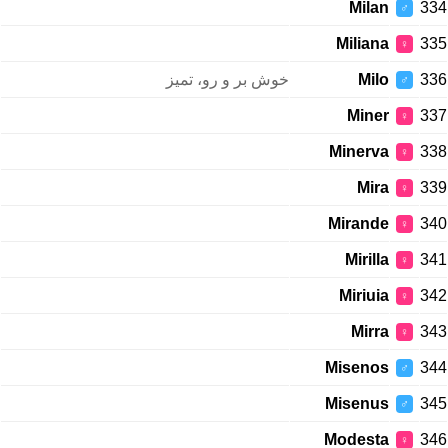
Milan
334
♂
Miliana
335
♀
خوش بر و رو، تمیز
Milo
336
♂
Miner
337
♀
Minerva
338
♀
Mira
339
♀
Mirande
340
♀
Mirilla
341
♀
Miriuia
342
♀
Mirra
343
♀
Misenos
344
♂
Misenus
345
♂
Modesta
346
♀