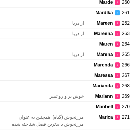
Marde
260
♀
Mardlka
261
♂
از دریا
Mareen
262
♀
از دریا
Mareena
263
♀
Maren
264
♀
از دریا
Marena
265
♀
Marenda
266
♀
Maressa
267
♀
Marianda
268
♀
خوش بر و رو تمیز
Mariann
269
♀
Maribell
270
♀
مرزنجوش (گیاه). همچنین به عنوان
Marica
271
♀
مرزنجوش یا بدترین فصل شناخته شده