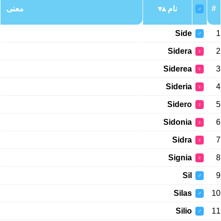
معنی
نام
#
♂
Side
1
♂
Sidera
2
♀
Siderea
3
♀
Sideria
4
♀
Sidero
5
♀
Sidonia
6
♀
Sidra
7
♀
Signia
8
♀
Sil
9
♂
Silas
10
♂
Silio
11
♂