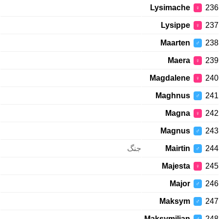
Lysimache
236
♀
Lysippe
237
♀
Maarten
238
♂
Maera
239
♀
Magdalene
240
♀
Maghnus
241
♂
Magna
242
♀
Magnus
243
♂
جنگ
Mairtin
244
♂
Majesta
245
♀
Major
246
♂
Maksym
247
♂
Maksymilian
248