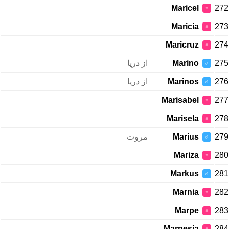
Maricel
272
♀
Maricia
273
♀
Maricruz
274
♀
از دریا
Marino
275
♂
از دریا
Marinos
276
♂
Marisabel
277
♀
Marisela
278
♀
مروت
Marius
279
♂
Mariza
280
♀
Markus
281
♂
Marnia
282
♀
Marpe
283
♀
Marpesia
284