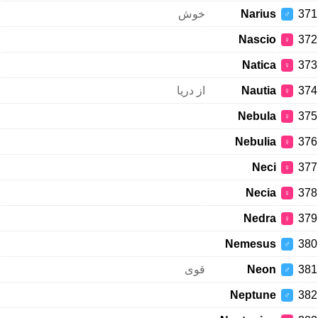
خوش
Narius
371
♂
Nascio
372
♀
Natica
373
♀
از دریا
Nautia
374
♀
Nebula
375
♀
Nebulia
376
♀
Neci
377
♀
Necia
378
♀
Nedra
379
♀
Nemesus
380
♂
قوی
Neon
381
♂
Neptune
382
♂