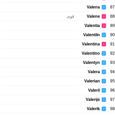
Valena
87
♂
قوی
Valene
88
♀
Valentia
89
♀
Valentiln
90
♂
Valentina
91
♀
Valentino
92
♂
Valentyn
93
♂
Valera
94
♂
Valerian
95
♂
Valerii
96
♂
Valerijs
97
♂
Valerik
98
♂