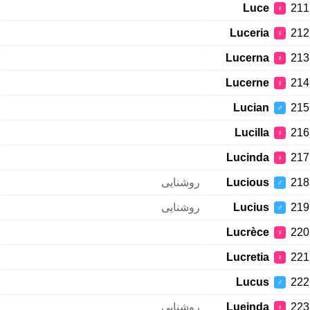
Luce
211
♀
Luceria
212
♀
Lucerna
213
♀
Lucerne
214
♀
Lucian
215
♂
Lucilla
216
♀
Lucinda
217
♀
روشنایی
Lucious
218
♂
روشنایی
Lucius
219
♂
Lucrèce
220
♀
Lucretia
221
♀
Lucus
222
♂
روشنایی
Lueinda
223
♀