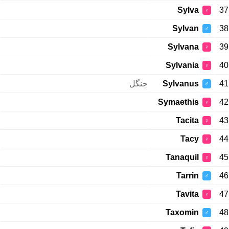
Sylva
37
♀
Sylvan
38
♂
Sylvana
39
♀
Sylvania
40
♀
جنگل
Sylvanus
41
♂
Symaethis
42
♀
Tacita
43
♀
Tacy
44
♀
Tanaquil
45
♀
Tarrin
46
♂
Tavita
47
♀
Taxomin
48
♂