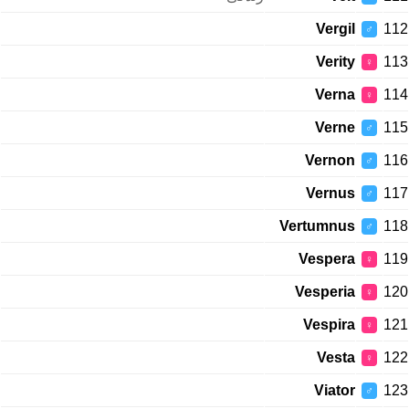
Vergil
112
♂
Verity
113
♀
Verna
114
♀
Verne
115
♂
Vernon
116
♂
Vernus
117
♂
Vertumnus
118
♂
Vespera
119
♀
Vesperia
120
♀
Vespira
121
♀
Vesta
122
♀
Viator
123
♂