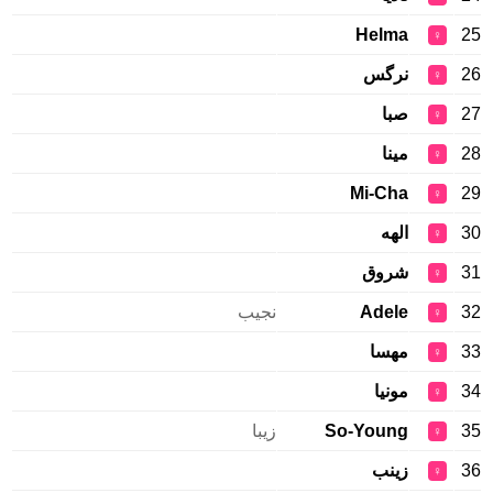
Helma
25
♀
26
نرگس
♀
27
صبا
♀
28
مینا
♀
Mi-Cha
29
♀
30
الهه
♀
31
شروق
♀
32
Adele
نجیب
♀
33
مهسا
♀
34
مونيا
♀
35
So-Young
زیبا
♀
36
زینب
♀