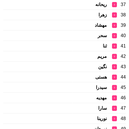
37
ریحانه
♀
38
زهرا
♀
39
مهشاد
♀
40
سحر
♀
41
ثنا
♀
42
مریم
♀
43
نگین
♀
44
هستی
♀
45
سيدرا
♀
46
مهدیه
♀
47
سارا
♀
48
نورينا
♀
49
نورهان