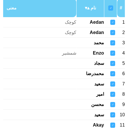
#
نام
معنی
♂
1
Aedan
کوچک
♂
2
Aedan
کوچک
♂
3
محمد
♂
4
Enzo
شمشیر
♂
5
سجاد
♂
6
محمدرضا
♂
7
سعید
♂
8
امیر
♂
9
محسن
♂
10
سعید
♂
Akay
11
♂