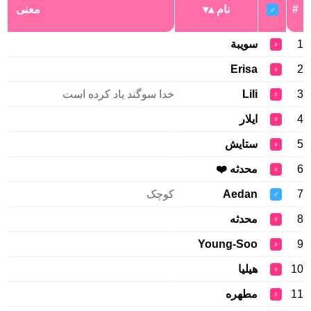
#
نام
معنی
♂
1
سويبة
♀
Erisa
2
♀
3
Lili
خدا سوگند یاد کرده است
♀
4
ایلار
♀
5
ستایش
♀
6
محدثه ❤️
♀
7
Aedan
کوچک
♂
8
محدثه
♀
Young-Soo
9
♀
10
هيليا
♀
11
مطهره
♀