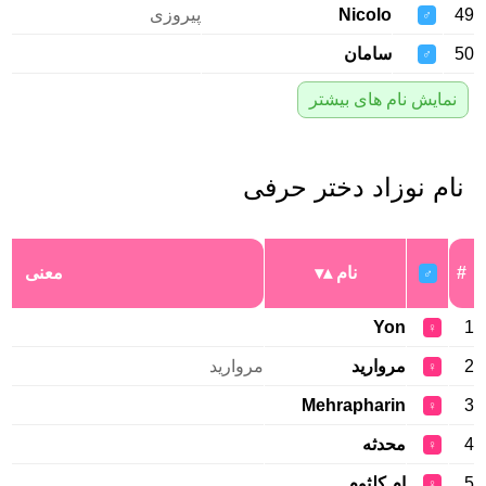
49
Nicolo
پیروزی
♂
50
سامان
♂
نمایش نام های بیشتر
نام نوزاد دختر حرفی
#
نام
معنی
♂
Yon
1
♀
2
مروارید
مروارید
♀
Mehrapharin
3
♀
4
محدثه
♀
5
ام کلثوم
♀