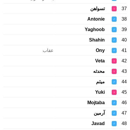
37
تسواهن
♀
Antonie
38
♂
Yaghoob
39
♂
Shahin
40
♂
41
Ony
عقاب
♂
Veta
42
♀
43
محدثه
♀
44
میثم
♂
Yuki
45
♀
Mojtaba
46
♂
47
آرمین
♂
Javad
48
♂