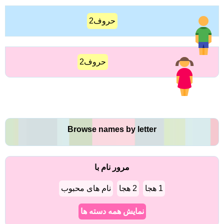
حروف2
حروف2
Browse names by letter
مرور نام با
1 هجا
2 هجا
نام های محبوب
نمایش همه دسته ها