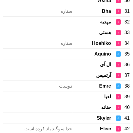
Akina
30
♀
31
Bha
ستاره
♀
32
مهدیه
♀
33
هستی
♀
34
Hoshiko
ستاره
♀
Aquino
35
♂
36
ال آی
♀
37
آرتمیس
♀
38
Emre
دوست
♂
39
لعیا
♀
40
حنانه
♀
Skyler
41
♂
42
Elise
خدا سوگند یاد کرده است
♀