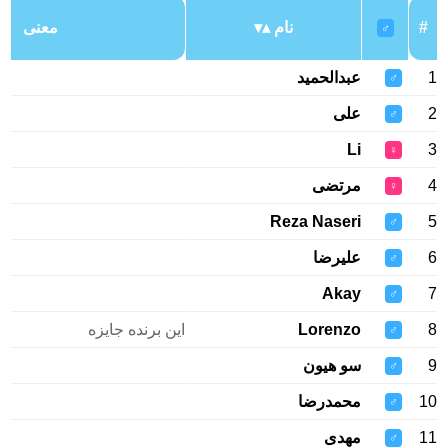
#
نام
معنی
♂
1
عبدالحمید
♂
2
علی
♂
Li
3
♀
4
مرتضی
♀
Reza Naseri
5
♂
6
علیرضا
♂
Akay
7
♂
8
Lorenzo
این برنده جایزه
♂
9
سو هیون
♂
10
محمدرضا
♂
11
مهدی
♂