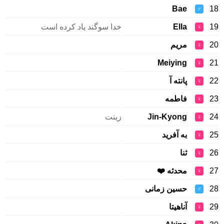
Bae
18
♂
19
Ella
خدا سوگند یاد کرده است
♀
20
مریم
♀
Meiying
21
♀
22
پانته آ
♀
23
فاطمه
♀
24
Jin-Kyong
زینت
♀
25
به آفرید
♀
26
ثنا
♀
27
محدثه ❤️
♀
28
حسین زمانی
♂
29
آناهیتا
♀