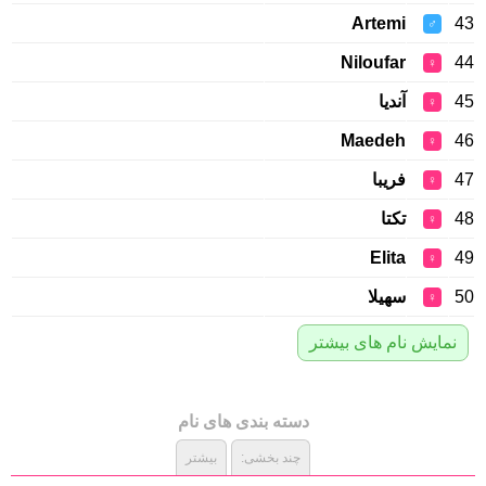
Artemi
43
♂
Niloufar
44
♀
45
آندیا
♀
Maedeh
46
♀
47
فریبا
♀
48
تکتا
♀
Elita
49
♀
50
سهیلا
♀
نمایش نام های بیشتر
دسته بندی های نام
چند بخشی:
بیشتر