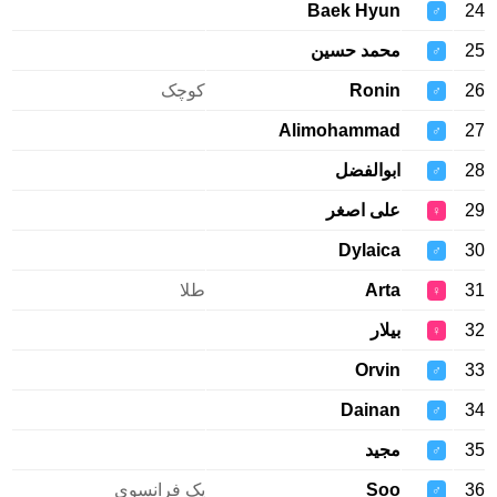
Baek Hyun
24
♂
25
محمد حسین
♂
26
Ronin
کوچک
♂
Alimohammad
27
♂
28
ابوالفضل
♂
29
علی اصغر
♀
Dylaica
30
♂
31
Arta
طلا
♀
32
بيلار
♀
Orvin
33
♂
Dainan
34
♂
35
مجید
♂
36
Soo
یک فرانسوی
♂